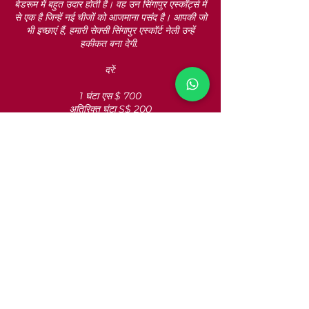
बेडरूम में बहुत उदार होती है। वह उन सिंगापुर एस्कॉर्ट्स में
से एक है जिन्हें नई चीजों को आजमाना पसंद है। आपकी जो
भी इच्छाएं हैं, हमारी सेक्सी सिंगापुर एस्कॉर्ट नेली उन्हें
हकीकत बना देगी.
दरें:
1 घंटा एस $ 700
अतिरिक्त घंटा S$ 200
रात के खाने की तारीख (4 घंटे) S$ 1200
रात भर (8 घंटे) S$ 1700
24 घंटे: पीओए
Singapore escort girls
VIP escorts Singapore
Hotel escorts Singapore
Top escorts Singapore
Available for hotel
outcalls in Singapore
, including Marina Bay, Orchard Road,
and the CBD.
WhatsApp
+65 904