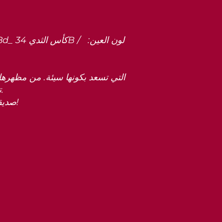
تخفي شخصية قوية وواثقة من شأنها أن تدفعك إلى البرية. الواقع.
لماذا لا تحجز لقاء مثير معها ويكون your unrivalled صديقة تجربة اليوم!