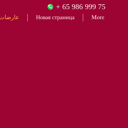
+
65 986 999 75
More
Новая страница
عارضات ا