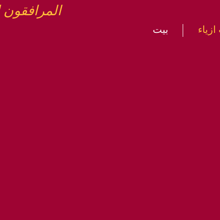
المرافقون 
زياء
بيت