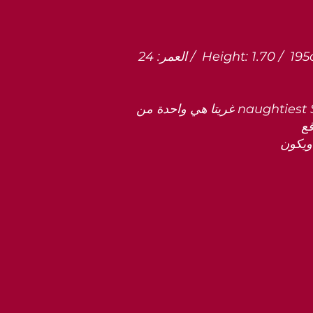
العمر: 24 / Height: 1.70 / 195ad_190 S / _cc781905-5cde -3194-bb3b-136bad5cf58d_ كأس الثدي 34B / لون العين:
غريتا هي واحدة من naughtiest Singapore Escorts that التي تسعد بكونها سيئة. من مظهرها ، قد تخمن أنها فتاة مجاورة لكنها